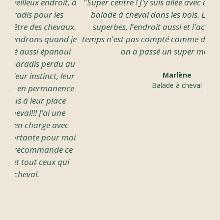
, à
"Super centre ! J'y suis allée avec des amis pour une
"U
balade à cheval dans les bois. Les chevaux sont
ux.
superbes, l'endroit aussi et l'accueil parfait. Le
 je
temps n'est pas compté comme dans d'autres lieux,
ui
on a passé un super moment."
m
 au
eur
Marlène
Balade à cheval
ce
c
moi
ce
i