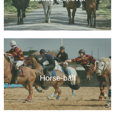
En savoir +
Horse-ball
Pratiquez le Horse-ball en cours collectif à Labenne.
Jouez et perfectionnez votre jeu chaque semaine
Horse-ball
En savoir +